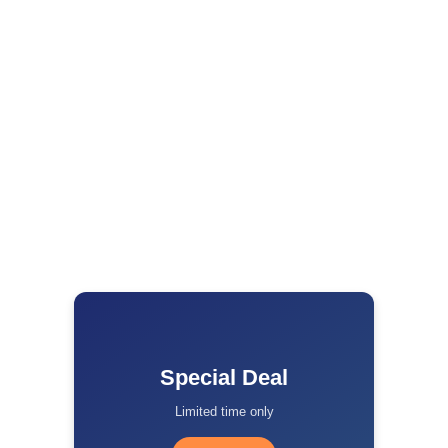
उत्पाद सिपाही भर्ती परीक्षा पेपर लीक मामले में 168 आरोपितों को
20-20 हजार के मुचलके पर मिली जमानत
Kriyansh
May 8, 2026
Read More »
शांति वार्ता के बीच अमेरिका-ईरान तनाव भड़का, होर्मुज
जलडमरूमध्य में टकराव तेज, दोनों ओर से सैन्य कार्रवाई
Kriyansh
May 8, 2026