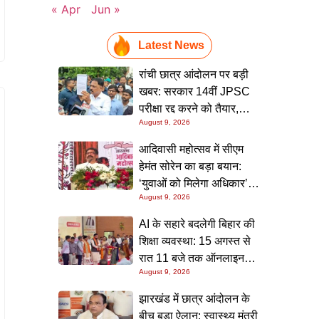
« Apr
Jun »
Latest News
रांची छात्र आंदोलन पर बड़ी
खबर: सरकार 14वीं JPSC
परीक्षा रद्द करने को तैयार,
August 9, 2026
टीडीपीएल के लेनदेन की ईडी
जांच के संकेत
आदिवासी महोत्सव में सीएम
हेमंत सोरेन का बड़ा बयान:
‘युवाओं को मिलेगा अधिकार’,
August 9, 2026
परीक्षा गड़बड़ी पर सख्त
कार्रवाई का भरोसा
AI के सहारे बदलेगी बिहार की
शिक्षा व्यवस्था: 15 अगस्त से
रात 11 बजे तक ऑनलाइन
August 9, 2026
क्लास, मुख्यमंत्री का बड़ा
ऐलान
झारखंड में छात्र आंदोलन के
बीच बड़ा ऐलान: स्वास्थ्य मंत्री