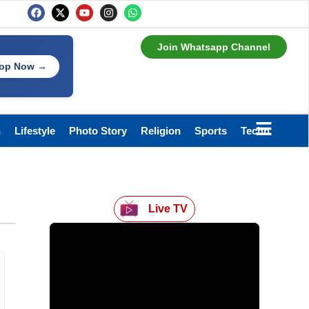
Join Whatsapp Channel
op Now →
h
Lifestyle
Photo Story
Religion
Sports
Technology
Live TV