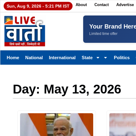
About
Contact
Advertise
Sun, Aug 9, 2026 - 5:21 PM IST
Your Brand Her
Limited time offer
Home
National
International
State
Politics
Day: May 13, 2026