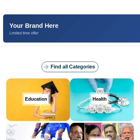
‘महिला दीदी
धरना जारी
पुलिस टीम’,
स्कूलों में जाकर
Your Brand Here
किया जागरूक
Limited time offer
Find all Categories
Education
Health