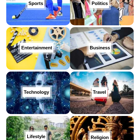
Sports
Politics
Entertainment
Business
Technology
Travel
Lifestyle
Religion