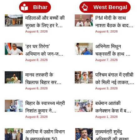
Bihar
West Bengal
लगी गोली; हथियार
और देसी बम बरामद
महिलाओं और बच्चों की
PM मोदी के साथ
सुरक्षा के लिए हर रेल
नाश्ता बैठक के बाद
August 8, 2026
August 8, 2026
थाने में गठित हुई
बढ़ी अटकलें, अबू
‘महिला दीदी पुलिस
ताहेर-खलीलुर ने कहा-
‘हर घर तिरंगा’
अभिनेता मिथुन
टीम’, स्कूलों में जाकर
भाजपा में नहीं होंगे
अभियान को जन-जन
चक्रवर्ती के हाथ की
किया जागरूक
शामिल; NCPIT में बने
August 8, 2026
August 7, 2026
तक पहुंचाएं नगर
सर्जरी सफल,
रहने पर भी नहीं दिया
निकाय, युवाओं और
मुख्यमंत्री शुभेंदु
स्पष्ट जवाब
मानव तस्करी के
पश्चिम बंगाल में एसीबी
महिलाओं की भागीदारी
अधिकारी ने अस्पताल
खिलाफ बिहार सरकार
को मिली नई ताकत,
सुनिश्चित करने का
पहुंचकर जाना हाल
August 8, 2026
August 3, 2026
की जीरो टॉलरेंस नीति,
खुफिया विभाग से तीन
निर्देश: नीतीश मिश्रा
सम्राट चौधरी ने
आईपीएस अधिकारियों
बिहार के स्वास्थ्य मंत्री
बर्धमान आतंकी
सम्मेलन में दोहराई
की तैनाती
निशांत कुमार ने
कनेक्शन केस में बड़ा
प्रतिबद्धता
August 8, 2026
August 1, 2026
केंद्रीय मंत्री जेपी
खुलासा, झारखंड से
नड्डा से की मुलाकात,
महिला सदस्य अर्पिता
अररिया में उद्योग विभाग
मुख्यमंत्री शुभेंदु
स्वास्थ्य क्षेत्र के
सरकार गिरफ्तार,
के महाप्रबंधक 50
अधिकारी की सुरक्षा पर