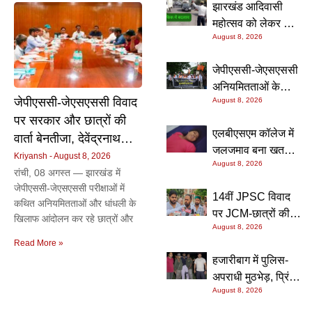
झारखंड आदिवासी
महोत्सव को लेकर रांची
August 8, 2026
में बड़ा ट्रैफिक
बदलाव, 9 अगस्त को
जेपीएससी-जेएसएससी
कई प्रमुख मार्गों पर
अनियमितताओं के
वाहनों की आवाजाही
जेपीएससी-जेएसएससी विवाद
August 8, 2026
विरोध में एबीवीपी का
रहेगी बंद
पर सरकार और छात्रों की
सीएम आवास घेराव,
एलबीएसएम कॉलेज में
पुलिस कार्रवाई पर
वार्ता बेनतीजा, देवेंद्रनाथ
जलजमाव बना खतरा,
जताई कड़ी आपत्ति
महतो की भूख हड़ताल और
Kriyansh
August 8, 2026
August 8, 2026
परीक्षा देने पहुंची छात्रा
रांची, 08 अगस्त — झारखंड में
छात्रों का धरना जारी
करंट की चपेट में आई;
जेपीएससी-जेएसएससी परीक्षाओं में
14वीं JPSC विवाद
अस्पताल में भर्ती,
कथित अनियमितताओं और धांधली के
पर JCM-छात्रों की
छात्रों का हंगामा
खिलाफ आंदोलन कर रहे छात्रों और
August 8, 2026
बैठक, परीक्षा रद्द करने
Read More »
और CBI जांच की उठी
हजारीबाग में पुलिस-
मांग; सरकार बोली- 19
अपराधी मुठभेड़, प्रिंस
गिरफ्तार, बातचीत से
August 8, 2026
खान गैंग के सहयोगी
निकलेगा समाधान
अंकित पांडेय के पैर में