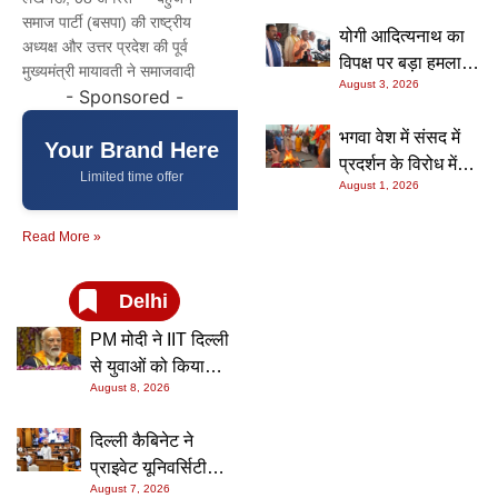
अम्बेडकरवादी पार्टी’
का अतिरिक्त बजट
समाज पार्टी (बसपा) की राष्ट्रीय
योगी आदित्यनाथ का
प्रावधान, पांच मंडलों
अध्यक्ष और उत्तर प्रदेश की पूर्व
विपक्ष पर बड़ा हमला,
में खुलेंगे नए आयुष
मुख्यमंत्री मायावती ने समाजवादी
August 3, 2026
बोले- ‘राम मंदिर निर्माण
मेडिकल कॉलेज
- Sponsored -
में एक पैसा नहीं दिया,
भगवा वेश में संसद में
वही कर रहे चंदा चोरी
Your Brand Here
प्रदर्शन के विरोध में
की बात’
Limited time offer
August 1, 2026
अयोध्या के संतों का
आक्रोश मार्च,
Read More »
राष्ट्रपति को भेजा
ज्ञापन, कई नेताओं पर
कार्रवाई की मांग
Delhi
PM मोदी ने IIT दिल्ली
से युवाओं को किया
August 8, 2026
संबोधित, Gen-Z से
बोले- बदलती दुनिया में
दिल्ली कैबिनेट ने
नई सोच और समाधान
प्राइवेट यूनिवर्सिटी
ही बनाएंगे भविष्य
August 7, 2026
बिल-2026 को दी