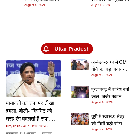
विकास पर चर्चा
हनीट्रैप एंगल की जांच
August 8, 2026
July 31, 2026
हजार घूस लेते
खतरे की आशंका?
तेज
गिरफ्तार, निगरानी टीम
STF की गिरफ्त में आए
की छापेमारी; आवास से
जैश-ए-मोहम्मद के
बरामद हुई रिश्वत की
आतंकी का खुलासा
रकम
Uttar Pradesh
अम्बेडकरनगर में CM
योगी का बड़ा बयान-
August 7, 2026
बेटी और व्यापारी की
सुरक्षा से खिलवाड़
प्रतापगढ़ में बारिश बनी
करने वालों को जेल या
काल, जर्जर मकान की
जहन्नुम में जगह होगी
मायावती का सपा पर तीखा
August 6, 2026
छत गिरने से एक ही
हमला, बोलीं- ‘गिरगिट की
परिवार के छह लोगों की
यूपी में स्वास्थ्य क्षेत्र
दर्दनाक मौत
तरह रंग बदलती है सपा,
को मिली बड़ी सौगात,
बसपा सर्वसमाज हितैषी
Kriyansh
August 8, 2026
August 4, 2026
2023.50 करोड़ रुपये
लखनऊ, 08 अगस्त — बहुजन