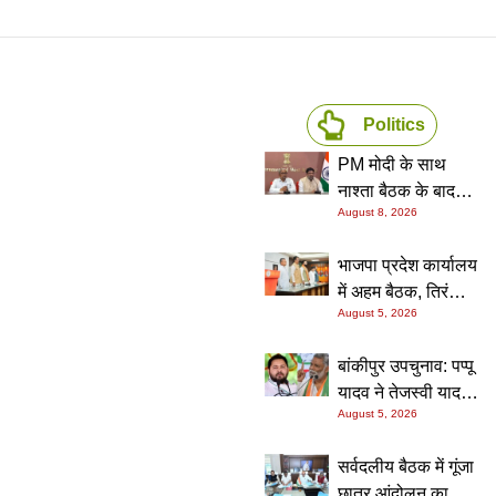
Politics
PM मोदी के साथ
नाश्ता बैठक के बाद
August 8, 2026
बढ़ी अटकलें, अबू
ताहेर-खलीलुर ने कहा-
भाजपा प्रदेश कार्यालय
भाजपा में नहीं होंगे
में अहम बैठक, तिरंगा
शामिल; NCPIT में बने
August 5, 2026
यात्रा और संगठन
रहने पर भी नहीं दिया
विस्तार पर बनी
स्पष्ट जवाब
बांकीपुर उपचुनाव: पप्पू
रणनीति
यादव ने तेजस्वी यादव
August 5, 2026
पर साधा निशाना, बोले-
जनता से कट चुके हैं
सर्वदलीय बैठक में गूंजा
आरजेडी के बड़े नेता
छात्र आंदोलन का मुद्दा,