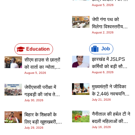
August 5, 2026
बाबूलाल मरांडी ने
सरकार से की वार्ता की
जेपी गंगा पथ को
मांग, जयराम महतो ने
मिलेगा विश्वस्तरीय
दिया आंदोलन को
August 2, 2026
स्वरूप, कुर्जी से काली
समर्थन
घाट तक बनेगा 6.5
किमी गंगा चैनल
Job
Education
झारखंड में JSLPS
सीएम हाउस से छात्रों
कर्मियों को बड़ी सौगात,
को वार्ता का न्योता,
August 6, 2026
August 5, 2026
नई HR पॉलिसी से
प्रतिनिधिमंडल पर
बढ़ेगा वेतन और भत्ते;
सहमति लेकिन छात्रों
मुख्यमंत्री ने जीविका
जेपीएससी परीक्षा में
1300 नए पद सृजित
ने रखी खुली बातचीत
के 2,446 नवचयनित
गड़बड़ी की जांच तेज:
कर रोजगार के अवसर
की शर्त
July 21, 2026
July 30, 2026
अभ्यर्थियों को बांटे
CID ने पास अभ्यर्थियों
बढ़ाएगी सरकार
नियुक्ति पत्र, बोले-
से मांगी OMR शीट की
नैनीताल की हर्बल टी ने
बिहार के शिक्षकों के
यह सिर्फ नौकरी नहीं,
कॉपी
बदली महिलाओं की
लिए बड़ी खुशखबरी,
सामाजिक बदलाव की
July 16, 2026
July 29, 2026
तकदीर, 300 से
आज से खुला ट्रांसफर
जिम्मेदारी