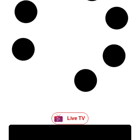
‘मिर्जापुर: द मूवी’ का धमाकेदार टीजर रिलीज, फिर लौटे कालीन
भैया, गुड्डू पंडित और मुन्ना भैया
Kriyansh
June 25, 2026
Read More »