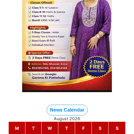
News Calendar
August 2026
M
T
W
T
F
S
S