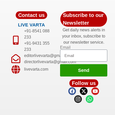
Contact us
Subscribe to our
Newsletter
LIVE VARTA
Get daily news alerts in
+91-8541 088
your inbox, subscribe to
233
our newsletter service.
+91-9431 355
Email
233
editorlivevarta@gmail.com
directorlivevarta@gmail.com
livevarta.com
Send
Follow us