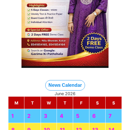
News Calendar
June 2026
M
T
W
T
F
S
S
1
2
3
4
5
6
7
8
9
10
11
12
13
14