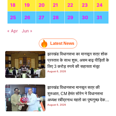
18
19
20
21
22
23
24
25
26
27
28
29
30
31
« Apr
Jun »
Latest News
झारखंड विधानसभा का मानसून सत्र शोक
प्रस्ताव के साथ शुरू, असम बाढ़ पीड़ितों के
लिए 3 करोड़ रुपये की सहायता मंजूर
August 6, 2026
झारखंड विधानसभा मानसून सत्र की
शुरुआत, CM हेमंत सोरेन ने विधानसभा
अध्यक्ष रबींद्रनाथ महतो का पुष्पगुच्छ देकर
August 6, 2026
किया स्वागत