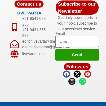
Contact us
Subscribe to our
Newsletter
LIVE VARTA
Get daily news alerts in
+91-8541 088
your inbox, subscribe to
233
our newsletter service.
+91-9431 355
Email
233
editorlivevarta@gmail.com
directorlivevarta@gmail.com
livevarta.com
Send
Follow us