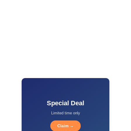
Special Deal
Limited time only
Claim →