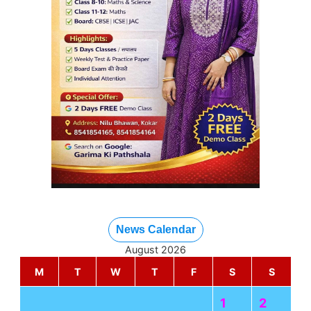
News Calendar
August 2026
M
T
W
T
F
S
S
1
2