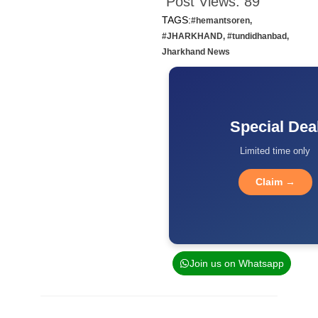
Post Views:
89
TAGS:
#hemantsoren
,
#JHARKHAND
,
#tundidhanbad
,
Jharkhand News
Special Dea
Limited time only
Claim →
Join us on Whatsapp