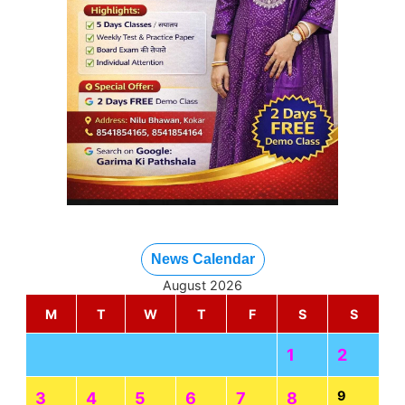
News Calendar
August 2026
M
T
W
T
F
S
S
1
2
9
3
4
5
6
7
8