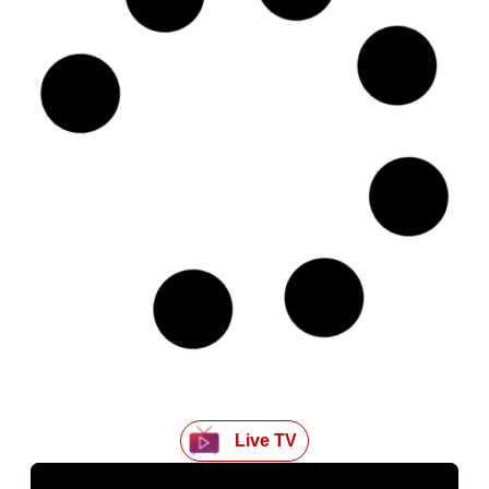
रांची में शराब फैक्ट्री पर छापा: राजद नेता व पूर्व MLC सुबोध राय
समेत 3 गिरफ्तार, 303 पेटी अवैध शराब जब्त
Kriyansh
July 2, 2026
Read More »