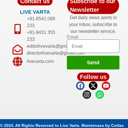
Contact us
Subscribe to our
Newsletter
LIVE VARTA
Get daily news alerts in
+91-8541 088
your inbox, subscribe to
233
our newsletter service.
+91-9431 355
Email
233
editorlivevarta@gmail.com
directorlivevarta@gmail.com
livevarta.com
Send
Follow us
© 2024. All Rights Reserved to Live Varta. Maintenace by
Cotlas