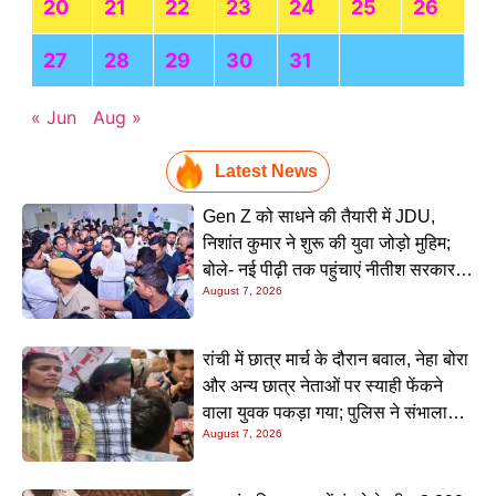
20
21
22
23
24
25
26
27
28
29
30
31
« Jun
Aug »
Latest News
Gen Z को साधने की तैयारी में JDU,
निशांत कुमार ने शुरू की युवा जोड़ो मुहिम;
बोले- नई पीढ़ी तक पहुंचाएं नीतीश सरकार के
August 7, 2026
20 सालों के काम
रांची में छात्र मार्च के दौरान बवाल, नेहा बोरा
और अन्य छात्र नेताओं पर स्याही फेंकने
वाला युवक पकड़ा गया; पुलिस ने संभाला
August 7, 2026
मोर्चा