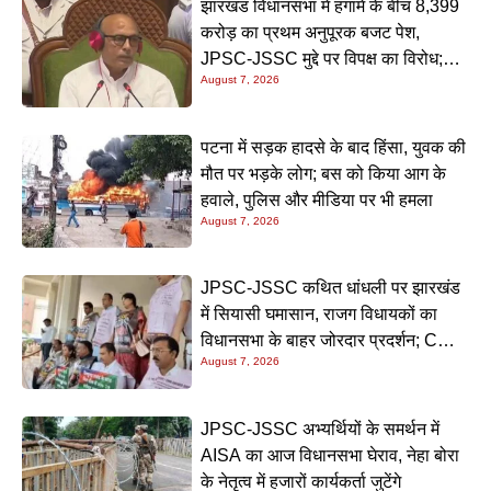
झारखंड विधानसभा में हंगामे के बीच 8,399
करोड़ का प्रथम अनुपूरक बजट पेश,
JPSC-JSSC मुद्दे पर विपक्ष का विरोध;
August 7, 2026
कार्यवाही सोमवार तक स्थगित
पटना में सड़क हादसे के बाद हिंसा, युवक की
मौत पर भड़के लोग; बस को किया आग के
हवाले, पुलिस और मीडिया पर भी हमला
August 7, 2026
JPSC-JSSC कथित धांधली पर झारखंड
में सियासी घमासान, राजग विधायकों का
विधानसभा के बाहर जोरदार प्रदर्शन; CM
August 7, 2026
हेमंत सोरेन के इस्तीफे की उठी मांग
JPSC-JSSC अभ्यर्थियों के समर्थन में
AISA का आज विधानसभा घेराव, नेहा बोरा
के नेतृत्व में हजारों कार्यकर्ता जुटेंगे