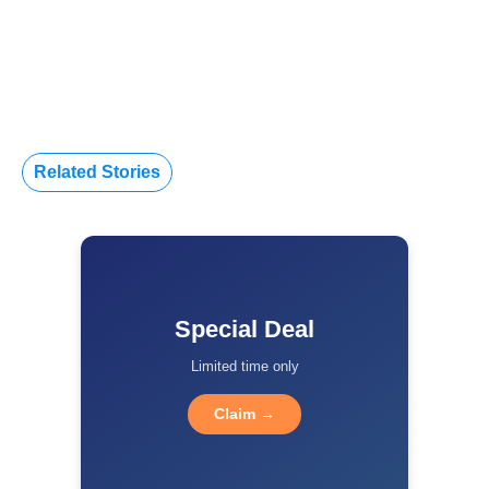
Related Stories
Special Deal
Limited time only
Claim →