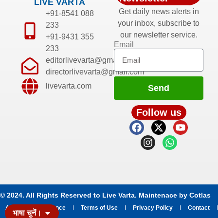
LIVE VARTA
Get daily news alerts in
+91-8541 088
your inbox, subscribe to
233
our newsletter service.
+91-9431 355
Email
233
editorlivevarta@gmail.com
directorlivevarta@gmail.com
livevarta.com
Send
Follow us
© 2024. All Rights Reserved to Live Varta. Maintenace by
Cotlas
About
Grievance
Terms of Use
Privacy Policy
Contact
भाषा चुनें।