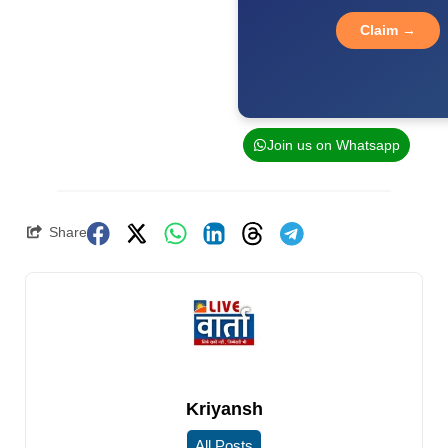
Claim →
Join us on Whatsapp
Share
Kriyansh
All Posts