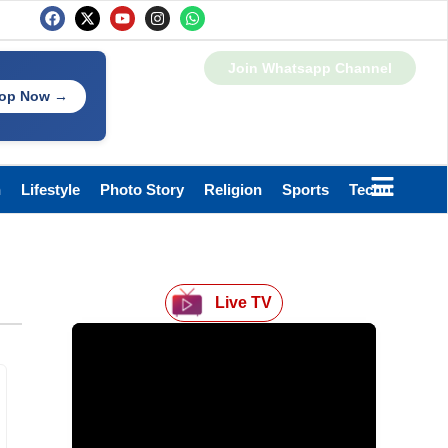
Join Whatsapp Channel
op Now →
h
Lifestyle
Photo Story
Religion
Sports
Technology
Live TV