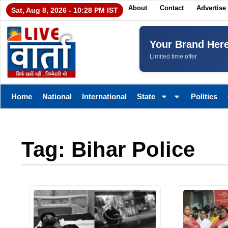
About
Contact
Advertise
Sat, Aug 8, 2026 - 10:28 PM IST
Your Brand Her
Limited time offer
Home
National
International
State
Politics
Tag: Bihar Police