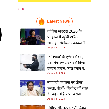
« Jul
Latest News
कोरिया मास्टर्स 2026 के
फाइनल में पहुंचीं अश्मिता
चालीहा, रोमांचक मुकाबले में
August 8, 2026
रक्षिता रामराज को 21-13,
16-21, 21-13 से हराया
‘टॉक्सिक’ के ट्रेलर में छाए
यश, गैंगस्टर अवतार में दिखा
दमदार एक्शन; ‘यश बनाम यश’
August 8, 2026
की भिड़ंत ने बढ़ाई उत्सुकता
मायावती का सपा पर तीखा
हमला, बोलीं- ‘गिरगिट की तरह
रंग बदलती है सपा, बसपा
August 8, 2026
सर्वसमाज हितैषी
अम्बेडकरवादी पार्टी’
जेपीएससी-जेएसएससी विवाद