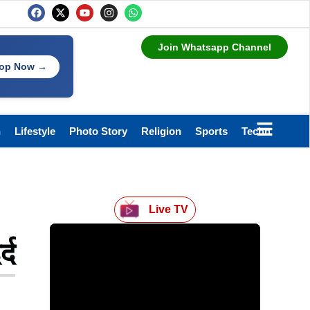
Join Whatsapp Channel
op Now →
h
Lifestyle
Photo Story
Religion
Sports
Technology
Live TV
्द