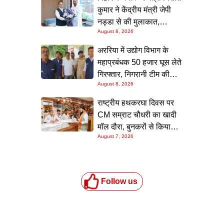
कुमार ने केंद्रीय मंत्री जेपी
नड्डा से की मुलाकात,
August 8, 2026
स्वास्थ्य क्षेत्र के विकास पर
चर्चा
अररिया में उद्योग विभाग के
महाप्रबंधक 50 हजार घूस लेते
गिरफ्तार, निगरानी टीम की
August 8, 2026
छापेमारी; आवास से बरामद हुई
रिश्वत की रकम
राष्ट्रीय हथकरघा दिवस पर
CM सम्राट चौधरी का खादी
मॉल दौरा, बुनकरों से किया
August 7, 2026
संवाद और स्वदेशी उत्पादों को
बढ़ावा देने की अपील
Follow us