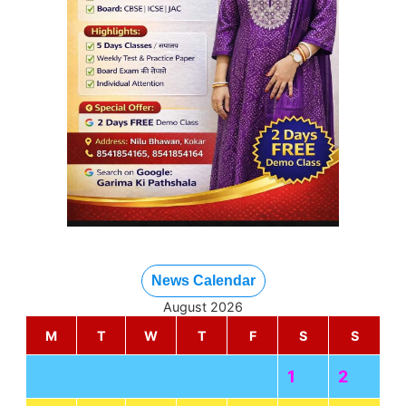
News Calendar
August 2026
M
T
W
T
F
S
S
1
2