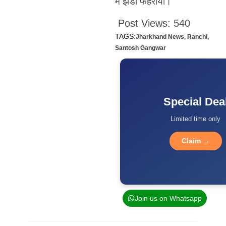
में झंडा फहराया।
Post Views:
540
TAGS:
Jharkhand News
,
Ranchi
,
Santosh Gangwar
Special Dea
Limited time only
Claim →
Join us on Whatsapp