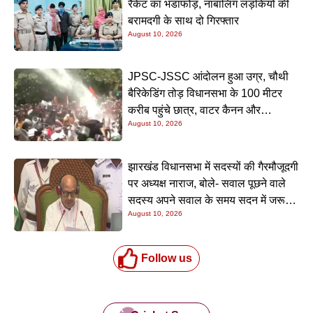
रैकेट का भंडाफोड़, नाबालिग लड़कियों की
बरामदगी के साथ दो गिरफ्तार
August 10, 2026
JPSC-JSSC आंदोलन हुआ उग्र, चौथी
बैरिकेडिंग तोड़ विधानसभा के 100 मीटर
करीब पहुंचे छात्र, वाटर कैनन और
August 10, 2026
लाठीचार्ज से रोकने की कोशिश
झारखंड विधानसभा में सदस्यों की गैरमौजूदगी
पर अध्यक्ष नाराज, बोले- सवाल पूछने वाले
सदस्य अपने सवाल के समय सदन में जरूर
August 10, 2026
रहें
Follow us