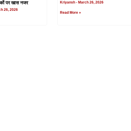
ाकों पर खास नजर
Kriyansh
March 26, 2026
h 26, 2026
Read More »
ाड़े बैंक लूट, हथियारबंद
गैंगस्टर लॉरेंस बिश्नोई का करीबी सुनील
20 मिनट तक मचाया उत्पात
मीणा अज़रबैजान से प्रत्यर्पित, रांची पहुंचा
ember 22, 2025
Kriyansh
August 23, 2025
Read More »