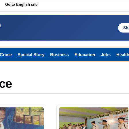
Go to English site
e
Sh
Crime
Special Story
Business
Education
Jobs
Healt
ce