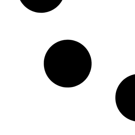
झारखंड पुलिस की खरीद में बड़ा घोटाला,
जामताड़ा: 4 राज्
10 लाख की एक्स-रे मशीन 24 लाख में
साइबर अपराधी 
खरीदी
Kriyansh
June
Kriyansh
June 6, 2025
Read More »
Read More »