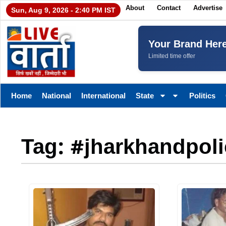
About
Contact
Advertise
Sun, Aug 9, 2026 - 2:40 PM IST
Your Brand Her
Limited time offer
Home
National
International
State
Politics
Tag: #jharkhandpoli