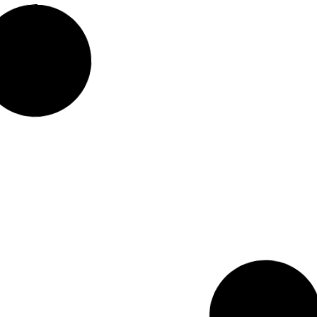
ना दिवस 2024: 40 पुलिस
 होंगे सम्मानित, वीरता
ए पदक की घोषणा
 16, 2025
झारखंड में नक्सलियों पर बड़ा इनामी ऐलान,
58 उग्रवादियों पर 7.88 करोड़ का इनाम
घोषित
Kriyansh
June 14, 2025
Read More »