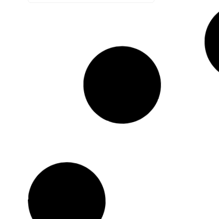
झारखंड स्थाप
अधिकारी व जवान
और सेवा के लि
Kriyansh
July
Read More »
Jharkhand Bandh 2025: माओवादी
बंद के ऐलान पर रेल प्रशासन अलर्ट, कड़ी
सुरक्षा व्यवस्था
Kriyansh
July 21, 2025
Read More »