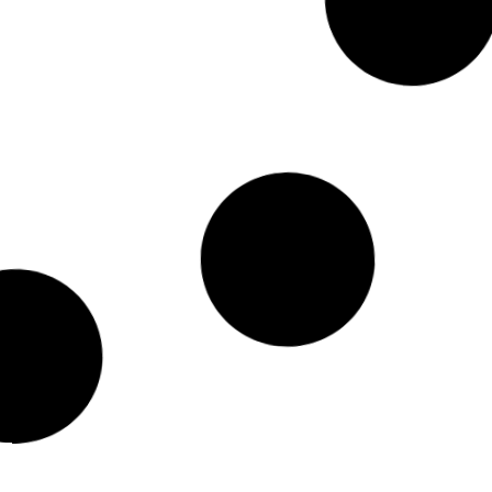
यों में ठगी करने वाले चार
चाईबासा: ओडिशा से लूटे गए ढाई टन
गिरफ्तार
विस्फोटक सारंडा जंगल से बरामद, सुरक्षा
बलों को बड़ी कामयाबी
 5, 2025
Kriyansh
June 3, 2025
Read More »