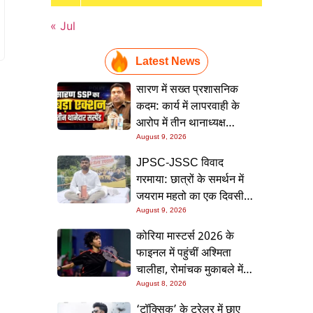
« Jul
Latest News
सारण में सख्त प्रशासनिक
कदम: कार्य में लापरवाही के
आरोप में तीन थानाध्यक्ष
सस्पेंड, पुलिस महकमे में मचा
August 9, 2026
हड़कंप
JPSC-JSSC विवाद
गरमाया: छात्रों के समर्थन में
जयराम महतो का एक दिवसीय
निर्जला अनशन, सरकार पर
August 9, 2026
बढ़ा दबाव
कोरिया मास्टर्स 2026 के
फाइनल में पहुंचीं अश्मिता
चालीहा, रोमांचक मुकाबले में
रक्षिता रामराज को 21-13,
August 8, 2026
16-21, 21-13 से हराया
‘टॉक्सिक’ के ट्रेलर में छाए