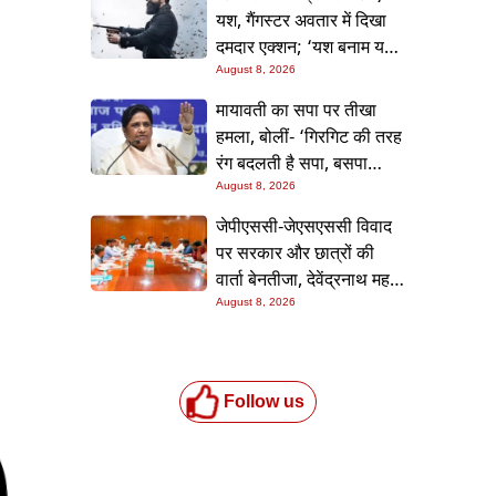
यश, गैंगस्टर अवतार में दिखा
दमदार एक्शन; ‘यश बनाम यश’
की भिड़ंत ने बढ़ाई उत्सुकता
August 8, 2026
मायावती का सपा पर तीखा
हमला, बोलीं- ‘गिरगिट की तरह
रंग बदलती है सपा, बसपा
सर्वसमाज हितैषी
August 8, 2026
अम्बेडकरवादी पार्टी’
जेपीएससी-जेएसएससी विवाद
पर सरकार और छात्रों की
वार्ता बेनतीजा, देवेंद्रनाथ महतो
की भूख हड़ताल और छात्रों का
August 8, 2026
धरना जारी
Follow us