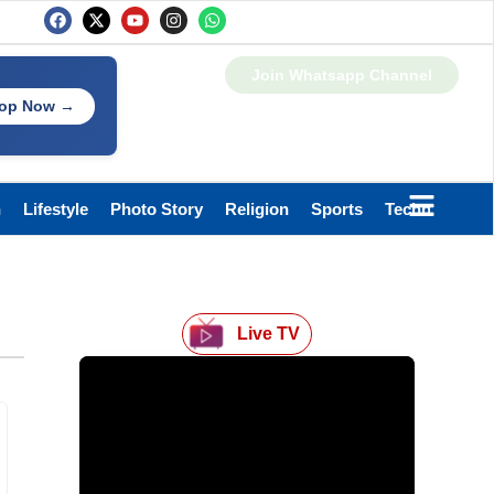
Join Whatsapp Channel
op Now →
h
Lifestyle
Photo Story
Religion
Sports
Technology
Live TV