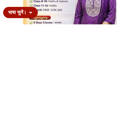
भाषा चुनें।
News Calendar
August 2026
M
T
W
T
F
S
S
1
2