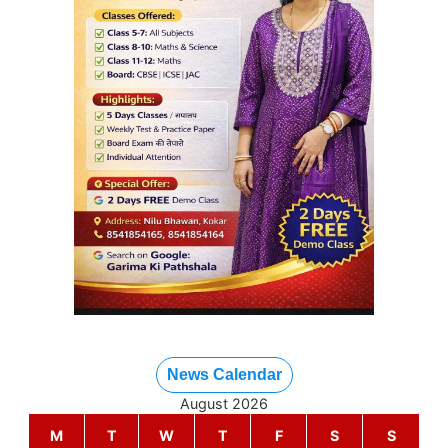
News Calendar
August 2026
M
T
W
T
F
S
S