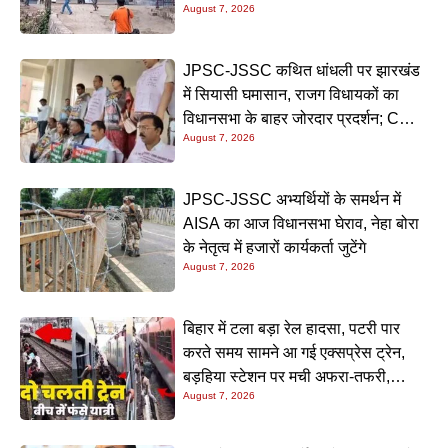
August 7, 2026
JPSC-JSSC कथित धांधली पर झारखंड
में सियासी घमासान, राजग विधायकों का
विधानसभा के बाहर जोरदार प्रदर्शन; CM
August 7, 2026
हेमंत सोरेन के इस्तीफे की उठी मांग
JPSC-JSSC अभ्यर्थियों के समर्थन में
AISA का आज विधानसभा घेराव, नेहा बोरा
के नेतृत्व में हजारों कार्यकर्ता जुटेंगे
August 7, 2026
बिहार में टला बड़ा रेल हादसा, पटरी पार
करते समय सामने आ गई एक्सप्रेस ट्रेन,
बड़हिया स्टेशन पर मची अफरा-तफरी,
August 7, 2026
यात्रियों की लापरवाही आई सामने