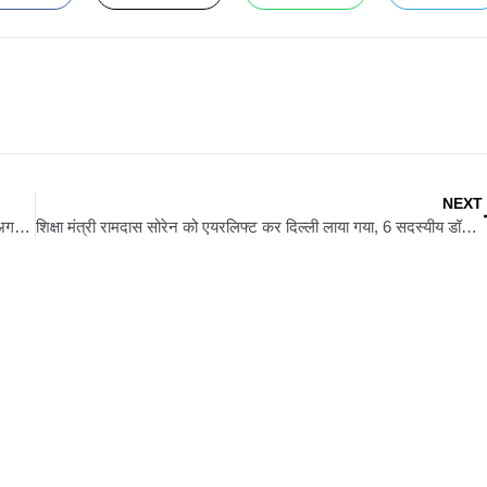
NEXT
झारखंड विधानसभा का मॉनसून सत्र: सर्वदलीय बैठक में दिखी सहमति, 4 अगस्त को पेश होगा पूरक बजट
शिक्षा मंत्री रामदास सोरेन को एयरलिफ्ट कर दिल्ली लाया गया, 6 सदस्यीय डॉक्टरों की टीम निगरानी में