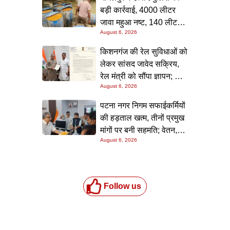
बड़ी कार्रवाई, 4000 लीटर
जावा महुआ नष्ट, 140 लीटर
August 6, 2026
चुलाई शराब बरामद; आरोपी
फरार
किशनगंज की रेल सुविधाओं को
लेकर सांसद जावेद सक्रिय,
रेल मंत्री को सौंपा ज्ञापन; दो
August 6, 2026
आरओबी समेत कई मांगें उठाईं
पटना नगर निगम सफाईकर्मियों
की हड़ताल खत्म, तीनों प्रमुख
मांगों पर बनी सहमति; वेतन,
August 6, 2026
छुट्टी और बोनस पर मिला
आश्वासन
Follow us