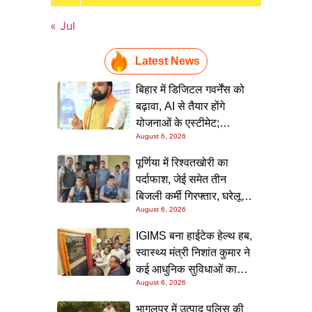
« Jul
Latest News
बिहार में डिजिटल गवर्नेंस को
बढ़ावा, AI से तैयार होंगे
योजनाओं के एस्टीमेट;
August 6, 2026
मुख्यमंत्री ने परियोजना
निगरानी पोर्टल किया लॉन्च
पूर्णिया में रिश्वतखोरी का
पर्दाफाश, जेई समेत तीन
बिजली कर्मी गिरफ्तार, घरेलू
August 6, 2026
कनेक्शन के नाम पर मांगे जा रहे
थे 15 हजार रुपये, निगरानी
IGIMS बना हाईटेक हेल्थ हब,
टीम ने रंगे हाथ पकड़ा
स्वास्थ्य मंत्री निशांत कुमार ने
कई आधुनिक सुविधाओं का
August 6, 2026
किया उद्घाटन; गंभीर मरीजों
के इलाज में आएगा बड़ा सुधार
भागलपुर में उत्पाद पुलिस की