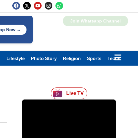
Join Whatsapp Channel
op Now →
h
Lifestyle
Photo Story
Religion
Sports
Technology
Live TV