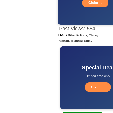
Claim →
Post Views:
554
TAGS:
Bihar Politics
,
Chirag
Paswan
,
Tejashwi Yadav
Special Dea
Limited time only
Claim →