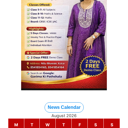
News Calendar
August 2026
M
T
W
T
F
S
S