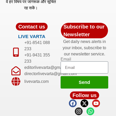
वे हर विषय पर जागरूक और सूचित
रह सकें।
Contact us
Subscribe to our
Newsletter
LIVE VARTA
Get daily news alerts in
+91-8541 088
your inbox, subscribe to
233
our newsletter service.
+91-9431 355
Email
233
editorlivevarta@gmail.com
directorlivevarta@gmail.com
livevarta.com
Send
Follow us