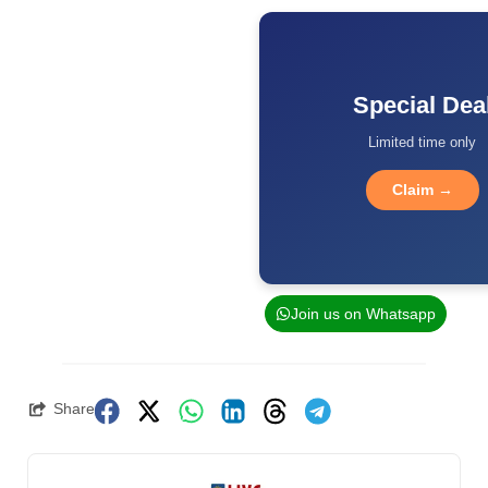
Special Dea
Limited time only
Claim →
Join us on Whatsapp
Share