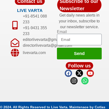
Contact us
Subscribe to our
Newsletter
LIVE VARTA
Get daily news alerts in
+91-8541 088
your inbox, subscribe to
233
our newsletter service.
+91-9431 355
Email
233
editorlivevarta@gmail.com
directorlivevarta@gmail.com
livevarta.com
Send
Follow us
© 2024. All Rights Reserved to Live Varta. Maintenace by
Cotlas