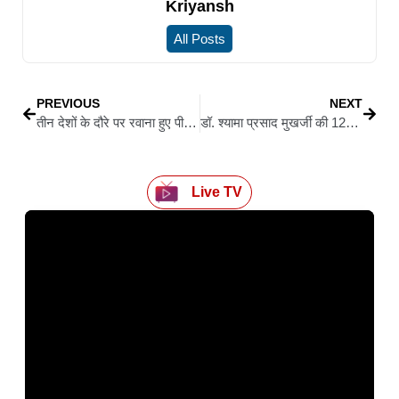
Kriyansh
All Posts
PREVIOUS
NEXT
तीन देशों के दौरे पर रवाना हुए पीएम मोदी, बोले— महासागर विजन होगा और मजबूत, इंडो-पैसिफिक रणनीति को मिलेगा बल
डॉ. श्यामा प्रसाद मुखर्जी की 125वीं जयंती पर अमित शाह का बड़ा बयान, कहा— असम-बंगाल का हिस्सा पाकिस्तान में चला जाता
Live TV