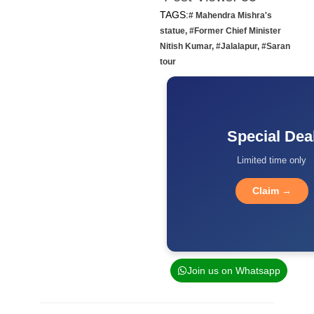
TAGS:
# Mahendra Mishra's
statue
,
#Former Chief Minister
Nitish Kumar
,
#Jalalapur
,
#Saran
tour
Special Dea
Limited time only
Claim →
Join us on Whatsapp