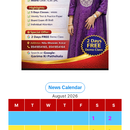
News Calendar
August 2026
M
T
W
T
F
S
S
1
2