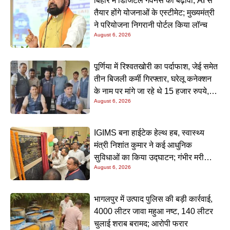
बिहार में डिजिटल गवर्नेंस को बढ़ावा, AI से
तैयार होंगे योजनाओं के एस्टीमेट; मुख्यमंत्री
ने परियोजना निगरानी पोर्टल किया लॉन्च
August 6, 2026
पूर्णिया में रिश्वतखोरी का पर्दाफाश, जेई समेत
तीन बिजली कर्मी गिरफ्तार, घरेलू कनेक्शन
के नाम पर मांगे जा रहे थे 15 हजार रुपये,
August 6, 2026
निगरानी टीम ने रंगे हाथ पकड़ा
IGIMS बना हाईटेक हेल्थ हब, स्वास्थ्य
मंत्री निशांत कुमार ने कई आधुनिक
सुविधाओं का किया उद्घाटन; गंभीर मरीजों
August 6, 2026
के इलाज में आएगा बड़ा सुधार
भागलपुर में उत्पाद पुलिस की बड़ी कार्रवाई,
4000 लीटर जावा महुआ नष्ट, 140 लीटर
चुलाई शराब बरामद; आरोपी फरार