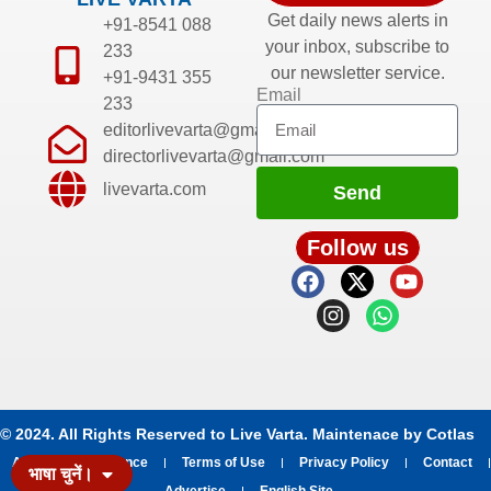
Get daily news alerts in
+91-8541 088
your inbox, subscribe to
233
our newsletter service.
+91-9431 355
Email
233
editorlivevarta@gmail.com
directorlivevarta@gmail.com
livevarta.com
Send
Follow us
© 2024. All Rights Reserved to Live Varta. Maintenace by
Cotlas
About
Grievance
Terms of Use
Privacy Policy
Contact
भाषा चुनें।