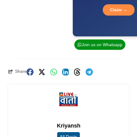
Claim →
Join us on Whatsapp
Share
Kriyansh
All Posts