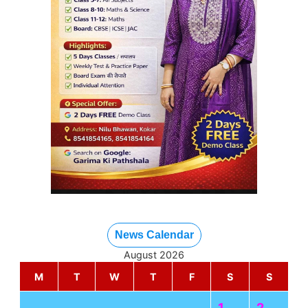
News Calendar
August 2026
M
T
W
T
F
S
S
1
2