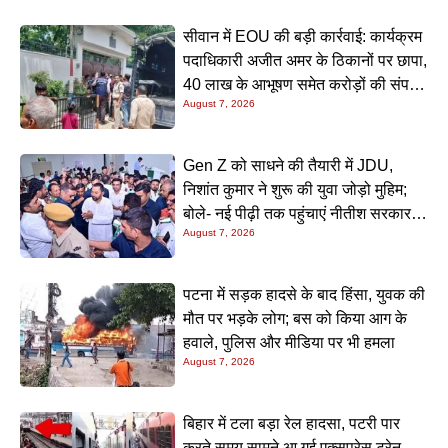
सीवान में EOU की बड़ी कार्रवाई: कार्यक्रम
पदाधिकारी अजीत अमर के ठिकानों पर छापा,
40 लाख के आभूषण समेत करोड़ों की संपत्ति
August 7, 2026
की जांच शुरू
Gen Z को साधने की तैयारी में JDU,
निशांत कुमार ने शुरू की युवा जोड़ो मुहिम;
बोले- नई पीढ़ी तक पहुंचाएं नीतीश सरकार के
August 7, 2026
20 सालों के काम
पटना में सड़क हादसे के बाद हिंसा, युवक की
मौत पर भड़के लोग; बस को किया आग के
हवाले, पुलिस और मीडिया पर भी हमला
August 7, 2026
बिहार में टला बड़ा रेल हादसा, पटरी पार
करते समय सामने आ गई एक्सप्रेस ट्रेन,