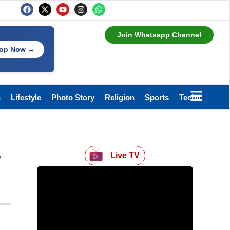
Join Whatsapp Channel
op Now →
h
Lifestyle
Photo Story
Religion
Sports
Technology
Live TV