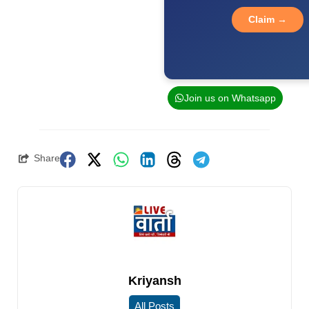
Claim →
Join us on Whatsapp
Share
Kriyansh
All Posts