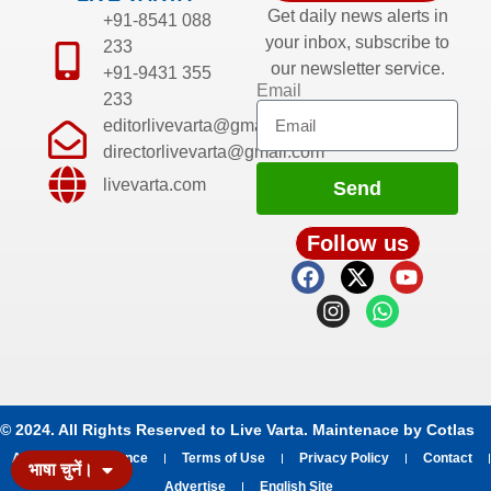
Get daily news alerts in
+91-8541 088
your inbox, subscribe to
233
our newsletter service.
+91-9431 355
Email
233
editorlivevarta@gmail.com
directorlivevarta@gmail.com
livevarta.com
Send
Follow us
© 2024. All Rights Reserved to Live Varta. Maintenace by
Cotlas
About
Grievance
Terms of Use
Privacy Policy
Contact
भाषा चुनें।
Advertise
English Site