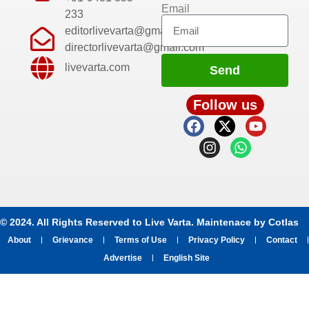
Email
233
editorlivevarta@gmail.com
directorlivevarta@gmail.com
livevarta.com
Send
Follow us
© 2024. All Rights Reserved to Live Varta. Maintenace by
Cotlas
About
Grievance
Terms of Use
Privacy Policy
Contact
Advertise
English Site