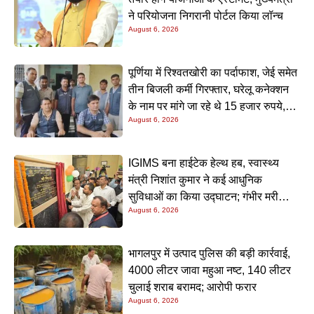
ने परियोजना निगरानी पोर्टल किया लॉन्च
August 6, 2026
पूर्णिया में रिश्वतखोरी का पर्दाफाश, जेई समेत
तीन बिजली कर्मी गिरफ्तार, घरेलू कनेक्शन
के नाम पर मांगे जा रहे थे 15 हजार रुपये,
August 6, 2026
निगरानी टीम ने रंगे हाथ पकड़ा
IGIMS बना हाईटेक हेल्थ हब, स्वास्थ्य
मंत्री निशांत कुमार ने कई आधुनिक
सुविधाओं का किया उद्घाटन; गंभीर मरीजों
August 6, 2026
के इलाज में आएगा बड़ा सुधार
भागलपुर में उत्पाद पुलिस की बड़ी कार्रवाई,
4000 लीटर जावा महुआ नष्ट, 140 लीटर
चुलाई शराब बरामद; आरोपी फरार
August 6, 2026