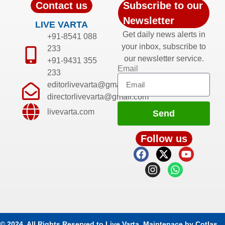
Contact us
Subscribe to our
Newsletter
LIVE VARTA
Get daily news alerts in
+91-8541 088
your inbox, subscribe to
233
our newsletter service.
+91-9431 355
Email
233
editorlivevarta@gmail.com
directorlivevarta@gmail.com
livevarta.com
Send
Follow us
© 2024. All Rights Reserved to Live Varta. Maintenace by
Cotlas