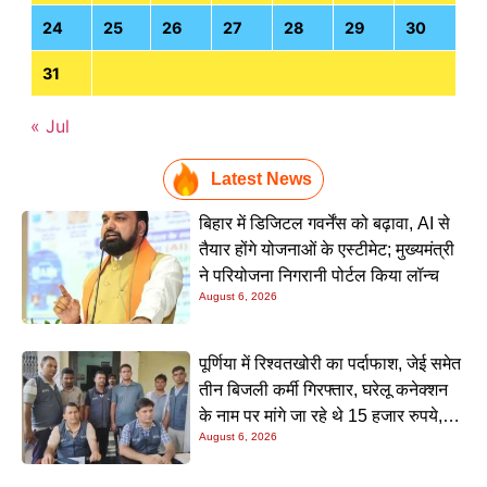
24
25
26
27
28
29
30
31
« Jul
Latest News
बिहार में डिजिटल गवर्नेंस को बढ़ावा, AI से
तैयार होंगे योजनाओं के एस्टीमेट; मुख्यमंत्री
ने परियोजना निगरानी पोर्टल किया लॉन्च
August 6, 2026
पूर्णिया में रिश्वतखोरी का पर्दाफाश, जेई समेत
तीन बिजली कर्मी गिरफ्तार, घरेलू कनेक्शन
के नाम पर मांगे जा रहे थे 15 हजार रुपये,
August 6, 2026
निगरानी टीम ने रंगे हाथ पकड़ा