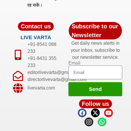
रह सकें।
Contact us
Subscribe to our
Newsletter
LIVE VARTA
Get daily news alerts in
+91-8541 088
your inbox, subscribe to
233
our newsletter service.
+91-9431 355
Email
233
editorlivevarta@gmail.com
directorlivevarta@gmail.com
livevarta.com
Send
Follow us