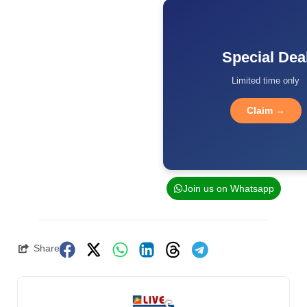
Special Dea
Limited time only
Claim →
Join us on Whatsapp
Share