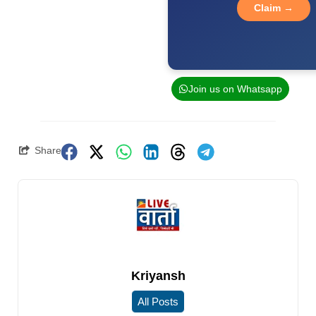
Claim →
Join us on Whatsapp
Share
Kriyansh
All Posts