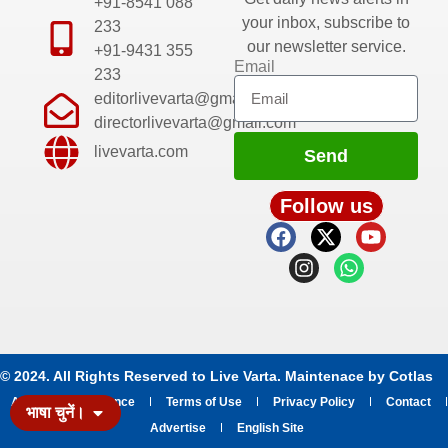
+91-8541 088
your inbox, subscribe to
233
our newsletter service.
+91-9431 355
Email
233
editorlivevarta@gmail.com
directorlivevarta@gmail.com
livevarta.com
Send
Follow us
© 2024. All Rights Reserved to Live Varta. Maintenace by
Cotlas
About
Grievance
Terms of Use
Privacy Policy
Contact
भाषा चुनें।
Advertise
English Site