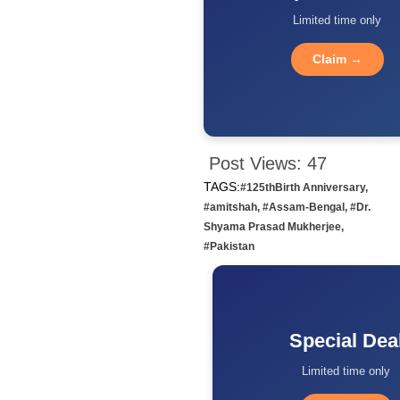
Limited time only
Claim →
Post Views:
47
TAGS:
#125thBirth Anniversary
,
#amitshah
,
#Assam-Bengal
,
#Dr.
Shyama Prasad Mukherjee
,
#Pakistan
Special Dea
Limited time only