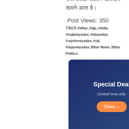
सामने आता है।
Post Views:
350
TAGS:
#bihar
,
#bjp
,
#india
,
#irajlaluyadav
,
#laluyadav
,
#rajshreeyadav
,
#rjd
,
#tejaswiyadav
,
Bihar News
,
Bihar
Politics
Special Dea
Limited time only
Claim →