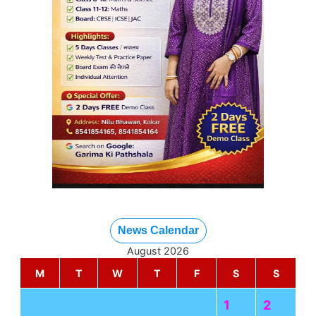
News Calendar
August 2026
M
T
W
T
F
S
S
1
2