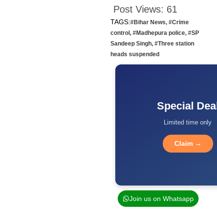
Post Views:
61
TAGS:
#Bihar News
,
#Crime
control
,
#Madhepura police
,
#SP
Sandeep Singh
,
#Three station
heads suspended
Special Dea
Limited time only
Claim →
Join us on Whatsapp