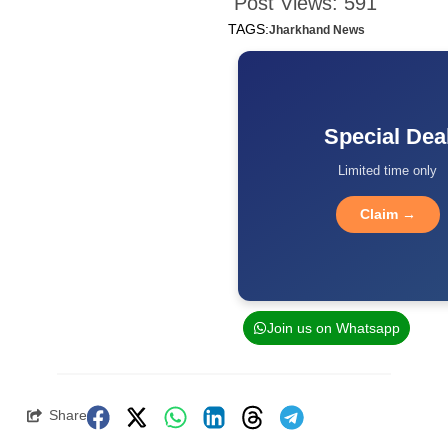
Post Views:
591
TAGS:
Jharkhand News
Special Dea
Limited time only
Claim →
Join us on Whatsapp
Share