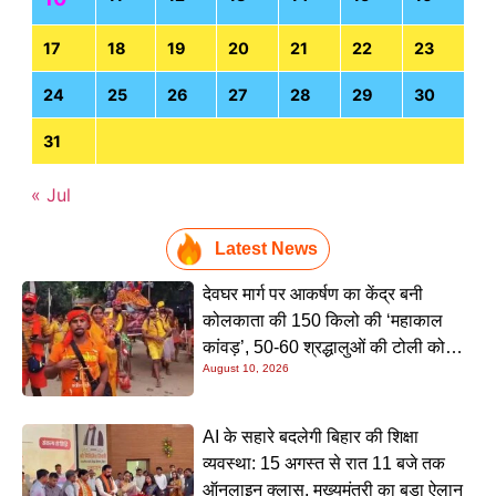
17
18
19
20
21
22
23
24
25
26
27
28
29
30
31
« Jul
Latest News
देवघर मार्ग पर आकर्षण का केंद्र बनी
कोलकाता की 150 किलो की ‘महाकाल
कांवड़’, 50-60 श्रद्धालुओं की टोली को
August 10, 2026
देखने उमड़ रही भारी भीड़
AI के सहारे बदलेगी बिहार की शिक्षा
व्यवस्था: 15 अगस्त से रात 11 बजे तक
ऑनलाइन क्लास, मुख्यमंत्री का बड़ा ऐलान