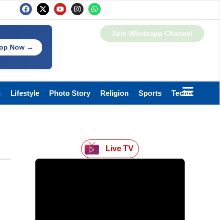
Join Whatsapp Channel
op Now →
h
Lifestyle
Photo Story
Religion
Sports
Technology
Live TV