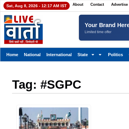
About
Contact
Advertise
Sat, Aug 8, 2026 - 12:17 AM IST
Your Brand Her
Limited time offer
Home
National
International
State
Politics
Tag: #SGPC