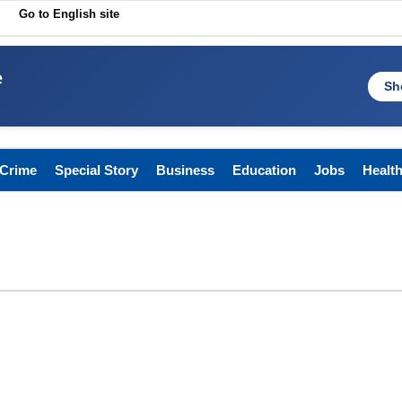
Go to English site
e
Sh
Crime
Special Story
Business
Education
Jobs
Healt