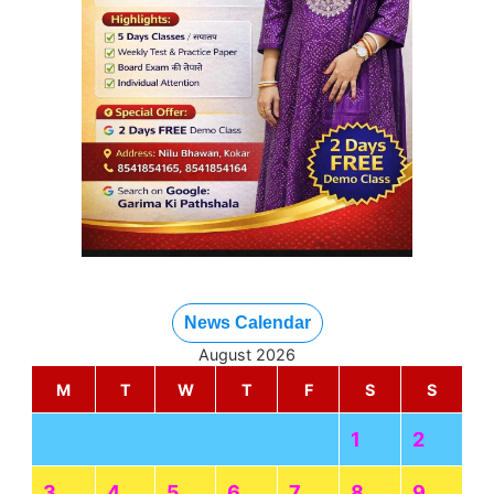
News Calendar
August 2026
M
T
W
T
F
S
S
1
2
3
4
5
6
7
8
9