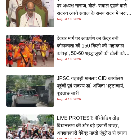
पर अध्यक्ष नाराज, बोले- सवाल पूछने वाले
सदस्य अपने सवाल के समय सदन में जरूर
August 10, 2026
रहें
देवघर मार्ग पर आकर्षण का केंद्र बनी
कोलकाता की 150 किलो की ‘महाकाल
कांवड़’, 50-60 श्रद्धालुओं की टोली को
August 10, 2026
देखने उमड़ रही भारी भीड़
JPSC गड़बड़ी मामला: CID कार्यालय
पहुंचीं पूर्व सदस्य डॉ. अजिता भट्टाचार्य,
पूछताछ जारी
August 10, 2026
LIVE PROTEST: बैरिकेडिंग तोड़
विधानसभा की ओर बढ़े हजारों छात्र,
अनशनकारी देवेंद्र महतो एंबुलेंस से रवाना
August 10, 2026