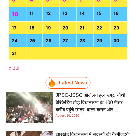
11
12
13
14
15
16
10
17
18
19
20
21
22
23
24
25
26
27
28
29
30
31
« Jul
Latest News
JPSC-JSSC आंदोलन हुआ उग्र, चौथी
बैरिकेडिंग तोड़ विधानसभा के 100 मीटर
करीब पहुंचे छात्र, वाटर कैनन और
August 10, 2026
लाठीचार्ज से रोकने की कोशिश
झारखंड विधानसभा में सदस्यों की गैरमौजूदगी