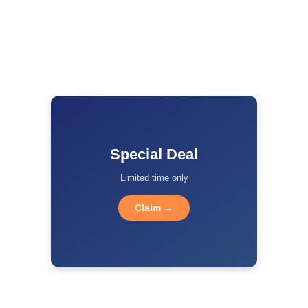
Special Deal
Limited time only
Claim →