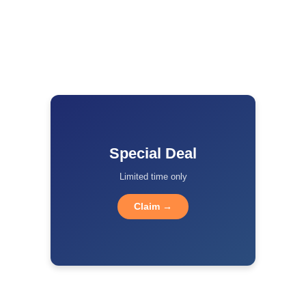
Special Deal
Limited time only
Claim →