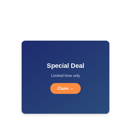
Special Deal
Limited time only
Claim →