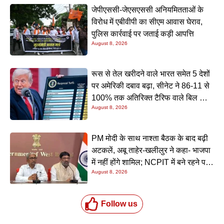
जेपीएससी-जेएसएससी अनियमितताओं के
विरोध में एबीवीपी का सीएम आवास घेराव,
पुलिस कार्रवाई पर जताई कड़ी आपत्ति
August 8, 2026
रूस से तेल खरीदने वाले भारत समेत 5 देशों
पर अमेरिकी दबाव बढ़ा, सीनेट ने 86-11 से
100% तक अतिरिक्त टैरिफ वाले बिल को
August 8, 2026
दी मंजूरी; अभी लागू नहीं हुआ शुल्क
PM मोदी के साथ नाश्ता बैठक के बाद बढ़ी
अटकलें, अबू ताहेर-खलीलुर ने कहा- भाजपा
में नहीं होंगे शामिल; NCPIT में बने रहने पर
August 8, 2026
भी नहीं दिया स्पष्ट जवाब
Follow us