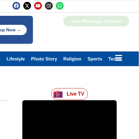
Join Whatsapp Channel
op Now →
h
Lifestyle
Photo Story
Religion
Sports
Technology
Live TV