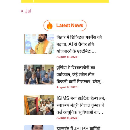
« Jul
Latest News
बिहार में डिजिटल गवर्नेंस को
बढ़ावा, AI से तैयार होंगे
योजनाओं के एस्टीमेट;
August 6, 2026
मुख्यमंत्री ने परियोजना
निगरानी पोर्टल किया लॉन्च
पूर्णिया में रिश्वतखोरी का
पर्दाफाश, जेई समेत तीन
बिजली कर्मी गिरफ्तार, घरेलू
August 6, 2026
कनेक्शन के नाम पर मांगे जा रहे
थे 15 हजार रुपये, निगरानी
IGIMS बना हाईटेक हेल्थ हब,
टीम ने रंगे हाथ पकड़ा
स्वास्थ्य मंत्री निशांत कुमार ने
कई आधुनिक सुविधाओं का
August 6, 2026
किया उद्घाटन; गंभीर मरीजों
के इलाज में आएगा बड़ा सुधार
झारखंड में JSLPS कर्मियों