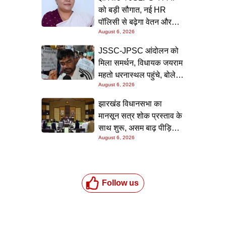
को बड़ी सौगात, नई HR
पॉलिसी से बढ़ेगा वेतन और
August 6, 2026
भत्ते; 1300 नए पद सृजित कर
रोजगार के अवसर बढ़ाएगी
JSSC-JPSC आंदोलन को
सरकार
मिला समर्थन, विधायक जयराम
महतो धरनास्थल पहुंचे, बोले—
August 6, 2026
छात्रों की हर मांग सदन में
उठाऊंगा, सरकार जल्द करे
झारखंड विधानसभा का
वार्ता
मानसून सत्र शोक प्रस्ताव के
साथ शुरू, असम बाढ़ पीड़ितों
August 6, 2026
के लिए 3 करोड़ रुपये की
सहायता मंजूर
Follow us