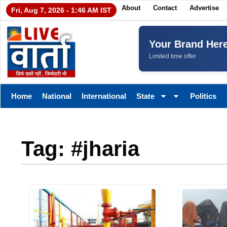
About
Contact
Advertise
Fri, Aug 7, 2026 - 1:46 AM IST
Your Brand Her
Limited time offer
Home
National
International
State
Politics
Tag: #jharia