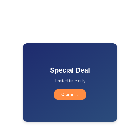
Special Deal
Limited time only
Claim →