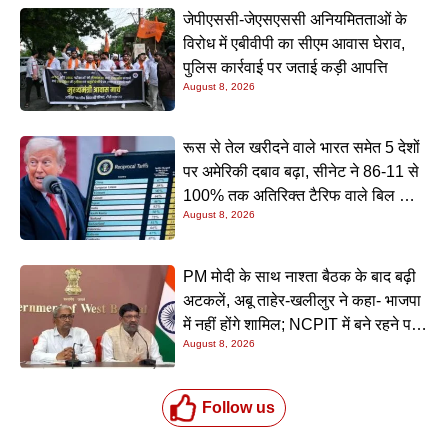
जेपीएससी-जेएसएससी अनियमितताओं के
विरोध में एबीवीपी का सीएम आवास घेराव,
पुलिस कार्रवाई पर जताई कड़ी आपत्ति
August 8, 2026
रूस से तेल खरीदने वाले भारत समेत 5 देशों
पर अमेरिकी दबाव बढ़ा, सीनेट ने 86-11 से
100% तक अतिरिक्त टैरिफ वाले बिल को
August 8, 2026
दी मंजूरी; अभी लागू नहीं हुआ शुल्क
PM मोदी के साथ नाश्ता बैठक के बाद बढ़ी
अटकलें, अबू ताहेर-खलीलुर ने कहा- भाजपा
में नहीं होंगे शामिल; NCPIT में बने रहने पर
August 8, 2026
भी नहीं दिया स्पष्ट जवाब
Follow us