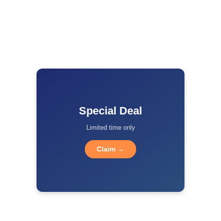
Special Deal
Limited time only
Claim →