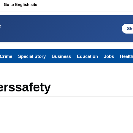
Go to English site
e
Sh
Crime
Special Story
Business
Education
Jobs
Healt
erssafety