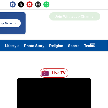
Join Whatsapp Channel
op Now →
h
Lifestyle
Photo Story
Religion
Sports
Technology
Live TV