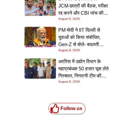
JCM-छात्रों की बैठक, परीक्षा
रद्द करने और CBI जांच की
August 8, 2026
उठी मांग; सरकार बोली- 19
गिरफ्तार, बातचीत से निकलेगा
PM मोदी ने IIT दिल्ली से
समाधान
युवाओं को किया संबोधित,
Gen-Z से बोले- बदलती
August 8, 2026
दुनिया में नई सोच और समाधान
ही बनाएंगे भविष्य
अररिया में उद्योग विभाग के
महाप्रबंधक 50 हजार घूस लेते
गिरफ्तार, निगरानी टीम की
August 8, 2026
छापेमारी; आवास से बरामद हुई
रिश्वत की रकम
Follow us