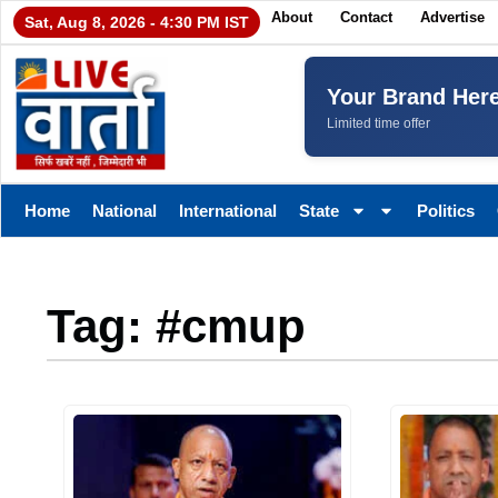
About
Contact
Advertise
Sat, Aug 8, 2026 - 4:30 PM IST
Your Brand Her
Limited time offer
Home
National
International
State
Politics
Tag: #cmup