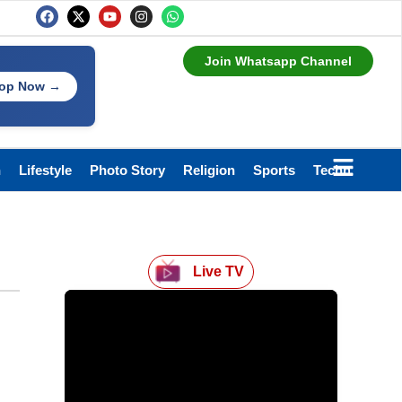
Join Whatsapp Channel
op Now →
h
Lifestyle
Photo Story
Religion
Sports
Technology
Live TV