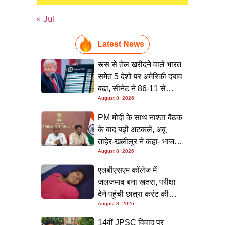
« Jul
Latest News
रूस से तेल खरीदने वाले भारत
समेत 5 देशों पर अमेरिकी दबाव
बढ़ा, सीनेट ने 86-11 से
August 8, 2026
100% तक अतिरिक्त टैरिफ
वाले बिल को दी मंजूरी; अभी
PM मोदी के साथ नाश्ता बैठक
लागू नहीं हुआ शुल्क
के बाद बढ़ी अटकलें, अबू
ताहेर-खलीलुर ने कहा- भाजपा
August 8, 2026
में नहीं होंगे शामिल; NCPIT में
बने रहने पर भी नहीं दिया स्पष्ट
एलबीएसएम कॉलेज में
जवाब
जलजमाव बना खतरा, परीक्षा
देने पहुंची छात्रा करंट की
August 8, 2026
चपेट में आई; अस्पताल में भर्ती,
छात्रों का हंगामा
14वीं JPSC विवाद पर