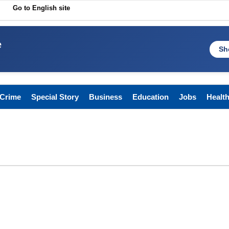
Go to English site
e
Sh
Crime
Special Story
Business
Education
Jobs
Healt