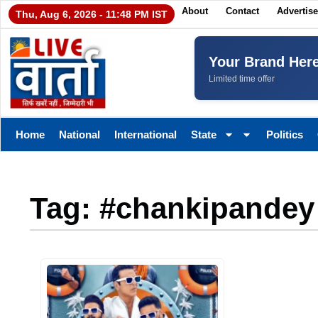
About
Contact
Advertise
Thu, Aug 6, 2026 - 11:48 PM IST
Your Brand Her
Limited time offer
Home
National
International
State
Politics
Tag: #chankipandey