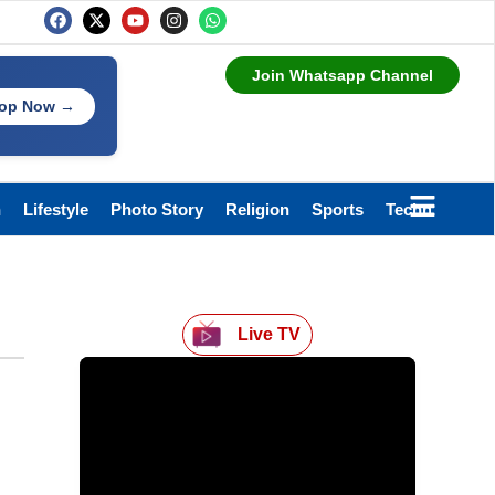
Join Whatsapp Channel
op Now →
h
Lifestyle
Photo Story
Religion
Sports
Technology
Live TV