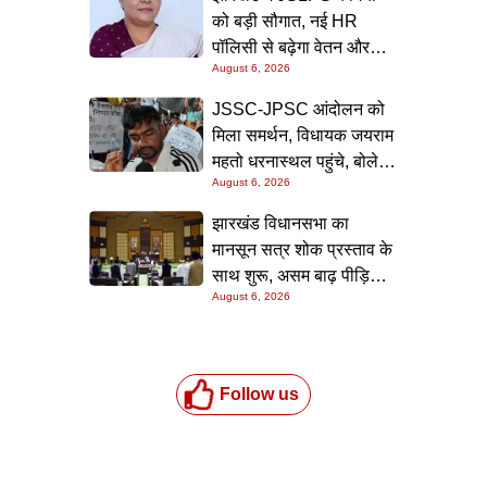
को बड़ी सौगात, नई HR
पॉलिसी से बढ़ेगा वेतन और
August 6, 2026
भत्ते; 1300 नए पद सृजित कर
रोजगार के अवसर बढ़ाएगी
JSSC-JPSC आंदोलन को
सरकार
मिला समर्थन, विधायक जयराम
महतो धरनास्थल पहुंचे, बोले—
August 6, 2026
छात्रों की हर मांग सदन में
उठाऊंगा, सरकार जल्द करे
झारखंड विधानसभा का
वार्ता
मानसून सत्र शोक प्रस्ताव के
साथ शुरू, असम बाढ़ पीड़ितों
August 6, 2026
के लिए 3 करोड़ रुपये की
सहायता मंजूर
Follow us