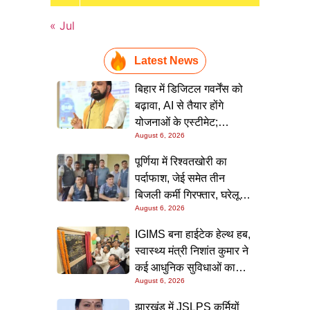
« Jul
Latest News
बिहार में डिजिटल गवर्नेंस को
बढ़ावा, AI से तैयार होंगे
योजनाओं के एस्टीमेट;
August 6, 2026
मुख्यमंत्री ने परियोजना
निगरानी पोर्टल किया लॉन्च
पूर्णिया में रिश्वतखोरी का
पर्दाफाश, जेई समेत तीन
बिजली कर्मी गिरफ्तार, घरेलू
August 6, 2026
कनेक्शन के नाम पर मांगे जा रहे
थे 15 हजार रुपये, निगरानी
IGIMS बना हाईटेक हेल्थ हब,
टीम ने रंगे हाथ पकड़ा
स्वास्थ्य मंत्री निशांत कुमार ने
कई आधुनिक सुविधाओं का
August 6, 2026
किया उद्घाटन; गंभीर मरीजों
के इलाज में आएगा बड़ा सुधार
झारखंड में JSLPS कर्मियों