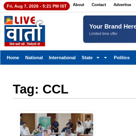
About
Contact
Advertise
Fri, Aug 7, 2026 - 5:21 PM IST
Your Brand Her
Limited time offer
Home
National
International
State
Politics
Tag: CCL