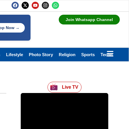
Join Whatsapp Channel
op Now →
h
Lifestyle
Photo Story
Religion
Sports
Technology
Live TV