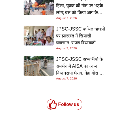
स्थगित
हिंसा, युवक की मौत पर भड़के
लोग; बस को किया आग के
August 7, 2026
हवाले, पुलिस और मीडिया पर
भी हमला
JPSC-JSSC कथित धांधली
पर झारखंड में सियासी
घमासान, राजग विधायकों का
August 7, 2026
विधानसभा के बाहर जोरदार
प्रदर्शन; CM हेमंत सोरेन के
JPSC-JSSC अभ्यर्थियों के
इस्तीफे की उठी मांग
समर्थन में AISA का आज
विधानसभा घेराव, नेहा बोरा के
August 7, 2026
नेतृत्व में हजारों कार्यकर्ता जुटेंगे
Follow us