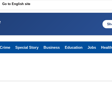
Go to English site
e
Sh
Crime
Special Story
Business
Education
Jobs
Healt