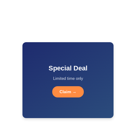
Special Deal
Limited time only
Claim →