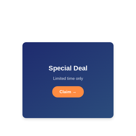
Special Deal
Limited time only
Claim →